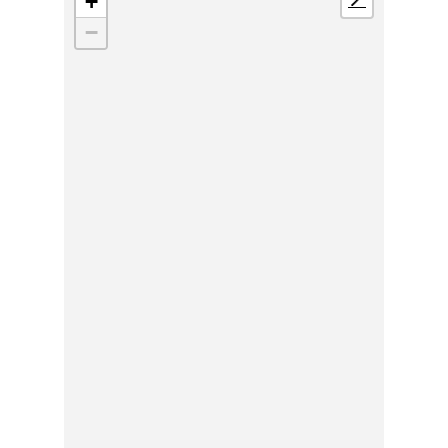
+
📍
−