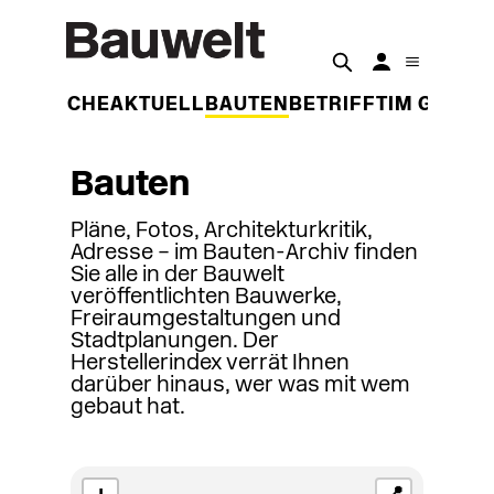
DER WOCHE
AKTUELL
BAUTEN
BETRIFFT
IM GESPR
Bauten
Pläne, Fotos, Architekturkritik,
Adresse – im Bauten-Archiv finden
Sie alle in der Bauwelt
veröffentlichten Bauwerke,
Freiraumgestaltungen und
Stadtplanungen. Der
Herstellerindex verrät Ihnen
darüber hinaus, wer was mit wem
gebaut hat.