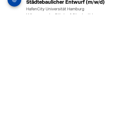
Städtebaulicher Entwurf (m/w/d)
HafenCity Universität Hamburg
Wissenschaftliche Mitarbeit in
Architektur und Städtebaulichem
Entwurf an der HafenCity Universität
Hamburg, 50% Arbeitszeit, 3 Jahre
befristet.
MEHR
in Ahaus (+1 weiterer Standort)
14.07.2026
Architekt (m/w/d) für LPH 1-5 in Ahaus
oder Dortmund
farwickgrote partner Architekten BDA
Stadtplaner PartmbB
Architekt (m/w/d) gesucht: Nachhaltige
Projekte, starkes Team, flexible
Arbeitszeiten und beste
Entwicklungschancen in Ahaus oder
Dortmund
MEHR