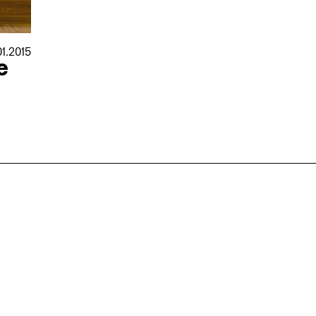
01.2015
e
nmarkt
.2026
in Hamburg
18.07.2026
in Ahau
Wiss. Mitarbeiter:in – Architektur und
Archi