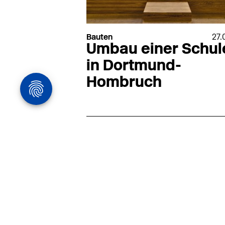
Bauten
27.
Umbau einer Schul
in Dortmund-
Hombruch
Architekturstelle
in Hamburg
22.07
Architekt:in (m/w/d) für