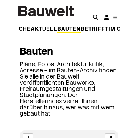
DER WOCHE
AKTUELL
BAUTEN
BETRIFFT
IM GESPR
Bauten
Pläne, Fotos, Architekturkritik,
Adresse – im Bauten-Archiv finden
Sie alle in der Bauwelt
veröffentlichten Bauwerke,
Freiraumgestaltungen und
Stadtplanungen. Der
Herstellerindex verrät Ihnen
darüber hinaus, wer was mit wem
gebaut hat.