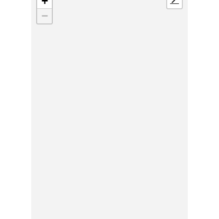
+
📍
−