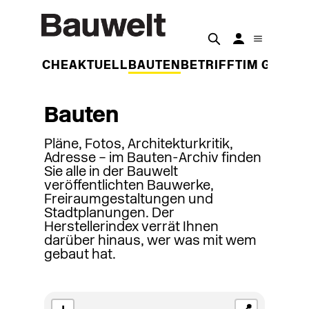
DER WOCHE
AKTUELL
BAUTEN
BETRIFFT
IM GESPR
Bauten
Pläne, Fotos, Architekturkritik,
Adresse – im Bauten-Archiv finden
Sie alle in der Bauwelt
veröffentlichten Bauwerke,
Freiraumgestaltungen und
Stadtplanungen. Der
Herstellerindex verrät Ihnen
darüber hinaus, wer was mit wem
gebaut hat.