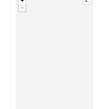
+
📍
−