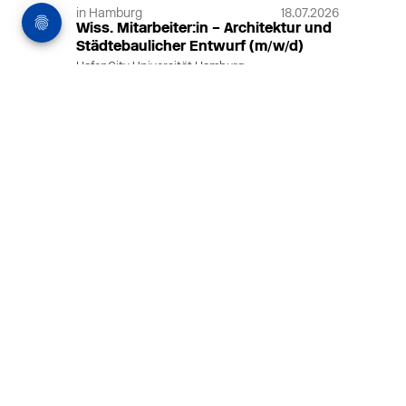
in Hamburg
18.07.2026
Wiss. Mitarbeiter:in – Architektur und
Städtebaulicher Entwurf (m/w/d)
HafenCity Universität Hamburg
Wissenschaftliche Mitarbeit in
Architektur und Städtebaulichem
Entwurf an der HafenCity Universität
Hamburg, 50% Arbeitszeit, 3 Jahre
befristet.
MEHR
in Ahaus (+1 weiterer Standort)
14.07.2026
Architekt (m/w/d) für LPH 1-5 in Ahaus
oder Dortmund
farwickgrote partner Architekten BDA
Stadtplaner PartmbB
Architekt (m/w/d) gesucht: Nachhaltige
Projekte, starkes Team, flexible
Arbeitszeiten und beste
Entwicklungschancen in Ahaus oder