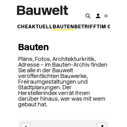
DER WOCHE
AKTUELL
BAUTEN
BETRIFFT
IM GESPR
Bauten
Pläne, Fotos, Architekturkritik,
Adresse – im Bauten-Archiv finden
Sie alle in der Bauwelt
veröffentlichten Bauwerke,
Freiraumgestaltungen und
Stadtplanungen. Der
Herstellerindex verrät Ihnen
darüber hinaus, wer was mit wem
gebaut hat.