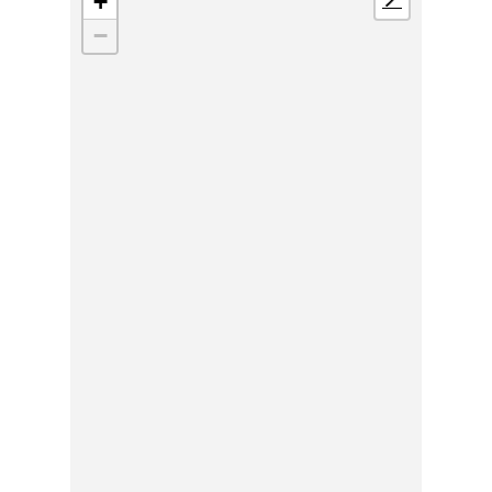
+
📍
−