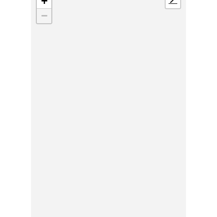
+
📍
−