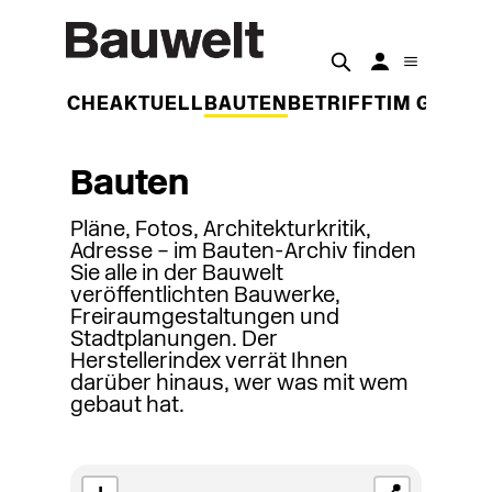
DER WOCHE
AKTUELL
BAUTEN
BETRIFFT
IM GESPR
Bauten
Pläne, Fotos, Architekturkritik,
Adresse – im Bauten-Archiv finden
Sie alle in der Bauwelt
veröffentlichten Bauwerke,
Freiraumgestaltungen und
Stadtplanungen. Der
Herstellerindex verrät Ihnen
darüber hinaus, wer was mit wem
gebaut hat.