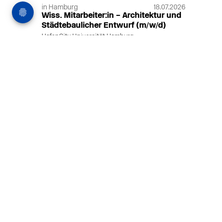
in Hamburg
18.07.2026
Wiss. Mitarbeiter:in – Architektur und
Städtebaulicher Entwurf (m/w/d)
HafenCity Universität Hamburg
Wissenschaftliche Mitarbeit in
Architektur und Städtebaulichem
Entwurf an der HafenCity Universität
Hamburg, 50% Arbeitszeit, 3 Jahre
befristet.
MEHR
in Ahaus (+1 weiterer Standort)
14.07.2026
Architekt (m/w/d) für LPH 1-5 in Ahaus
oder Dortmund
farwickgrote partner Architekten BDA
Stadtplaner PartmbB
Architekt (m/w/d) gesucht: Nachhaltige
Projekte, starkes Team, flexible
Arbeitszeiten und beste
Entwicklungschancen in Ahaus oder