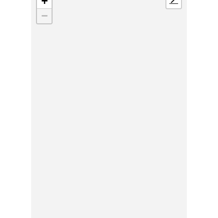
+
📍
−