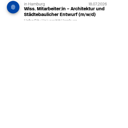
in Hamburg
18.07.2026
Wiss. Mitarbeiter:in – Architektur und
Städtebaulicher Entwurf (m/w/d)
HafenCity Universität Hamburg
Wissenschaftliche Mitarbeit in
Architektur und Städtebaulichem
Entwurf an der HafenCity Universität
Hamburg, 50% Arbeitszeit, 3 Jahre
befristet.
MEHR
in Ahaus (+1 weiterer Standort)
14.07.2026
Architekt (m/w/d) für LPH 1-5 in Ahaus
oder Dortmund
farwickgrote partner Architekten BDA
Stadtplaner PartmbB
Architekt (m/w/d) gesucht: Nachhaltige
Projekte, starkes Team, flexible
Arbeitszeiten und beste
Entwicklungschancen in Ahaus oder