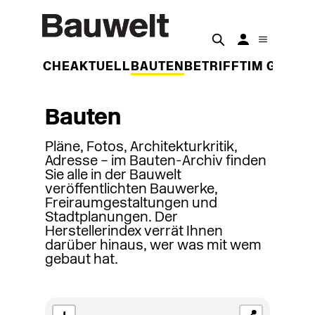
DER WOCHE
AKTUELL
BAUTEN
BETRIFFT
IM GESPR
Bauten
Pläne, Fotos, Architekturkritik,
Adresse – im Bauten-Archiv finden
Sie alle in der Bauwelt
veröffentlichten Bauwerke,
Freiraumgestaltungen und
Stadtplanungen. Der
Herstellerindex verrät Ihnen
darüber hinaus, wer was mit wem
gebaut hat.