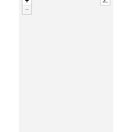
+
📍
−