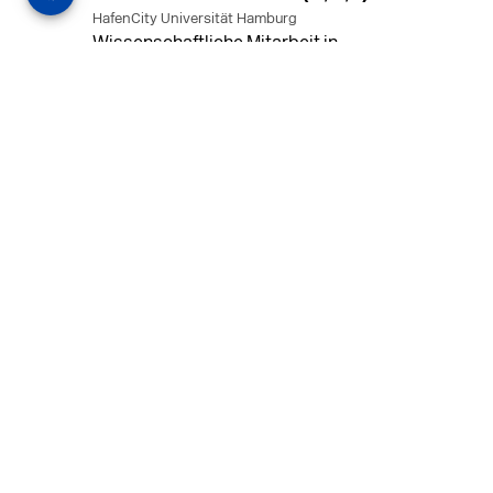
HafenCity Universität Hamburg
Wissenschaftliche Mitarbeit in
Architektur und Städtebaulichem
Entwurf an der HafenCity Universität
Hamburg, 50% Arbeitszeit, 3 Jahre
befristet.
MEHR
in Ahaus (+1 weiterer Standort)
14.07.2026
Architekt (m/w/d) für LPH 1-5 in Ahaus
oder Dortmund
farwickgrote partner Architekten BDA
Stadtplaner PartmbB
Architekt (m/w/d) gesucht: Nachhaltige
Projekte, starkes Team, flexible
Arbeitszeiten und beste
Entwicklungschancen in Ahaus oder
Dortmund
MEHR