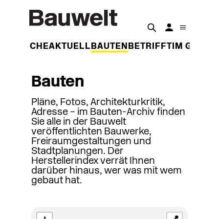
DER WOCHE
AKTUELL
BAUTEN
BETRIFFT
IM GESPR
Bauten
Pläne, Fotos, Architekturkritik,
Adresse – im Bauten-Archiv finden
Sie alle in der Bauwelt
veröffentlichten Bauwerke,
Freiraumgestaltungen und
Stadtplanungen. Der
Herstellerindex verrät Ihnen
darüber hinaus, wer was mit wem
gebaut hat.