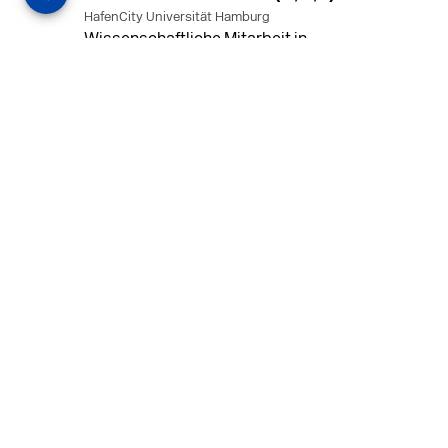
HafenCity Universität Hamburg
Wissenschaftliche Mitarbeit in
Architektur und Städtebaulichem
Entwurf an der HafenCity Universität
Hamburg, 50% Arbeitszeit, 3 Jahre
befristet.
MEHR
in Ahaus (+1 weiterer Standort)
14.07.2026
Architekt (m/w/d) für LPH 1-5 in Ahaus
oder Dortmund
farwickgrote partner Architekten BDA
Stadtplaner PartmbB
Architekt (m/w/d) gesucht: Nachhaltige
Projekte, starkes Team, flexible
Arbeitszeiten und beste
Entwicklungschancen in Ahaus oder
Dortmund
MEHR