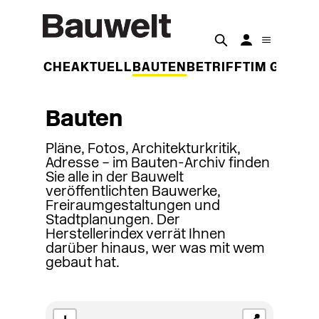
DER WOCHE
AKTUELL
BAUTEN
BETRIFFT
IM GESPR
Bauten
Pläne, Fotos, Architekturkritik,
Adresse – im Bauten-Archiv finden
Sie alle in der Bauwelt
veröffentlichten Bauwerke,
Freiraumgestaltungen und
Stadtplanungen. Der
Herstellerindex verrät Ihnen
darüber hinaus, wer was mit wem
gebaut hat.