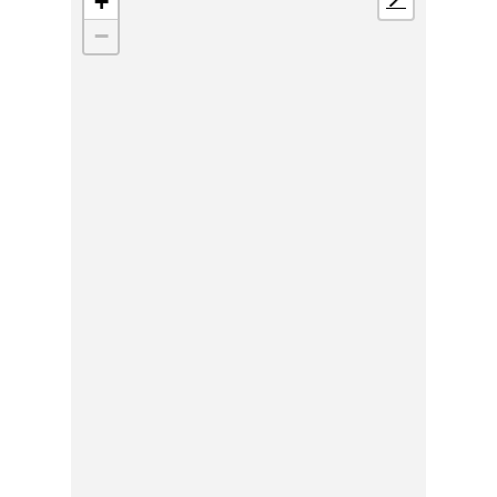
+
📍
−