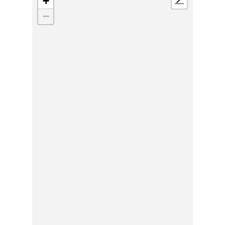
+
📍
−