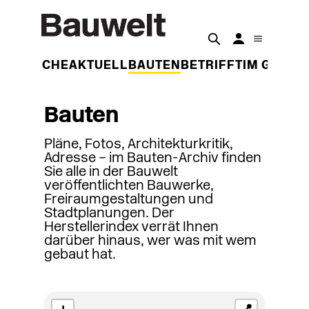
DER WOCHE
AKTUELL
BAUTEN
BETRIFFT
IM GESPR
Bauten
Pläne, Fotos, Architekturkritik,
Adresse – im Bauten-Archiv finden
Sie alle in der Bauwelt
veröffentlichten Bauwerke,
Freiraumgestaltungen und
Stadtplanungen. Der
Herstellerindex verrät Ihnen
darüber hinaus, wer was mit wem
gebaut hat.