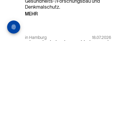
Gesundheits-/Forschungsbau und
Denkmalschutz.
MEHR
in Hamburg
18.07.2026
Wiss. Mitarbeiter:in – Architektur und
Städtebaulicher Entwurf (m/w/d)
HafenCity Universität Hamburg
Wissenschaftliche Mitarbeit in
Architektur und Städtebaulichem
Entwurf an der HafenCity Universität
Hamburg, 50% Arbeitszeit, 3 Jahre
befristet.
MEHR
in Ahaus (+1 weiterer Standort)
14.07.2026
Architekt (m/w/d) für LPH 1-5 in Ahaus
oder Dortmund