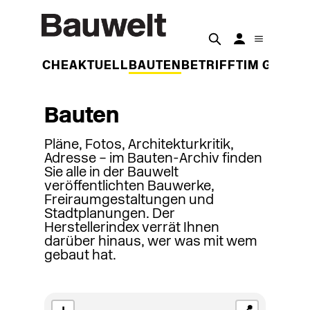
DER WOCHE
AKTUELL
BAUTEN
BETRIFFT
IM GESPR
Bauten
Pläne, Fotos, Architekturkritik,
Adresse – im Bauten-Archiv finden
Sie alle in der Bauwelt
veröffentlichten Bauwerke,
Freiraumgestaltungen und
Stadtplanungen. Der
Herstellerindex verrät Ihnen
darüber hinaus, wer was mit wem
gebaut hat.