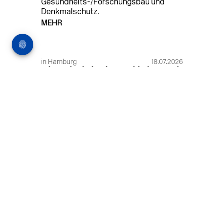
Gesundheits-/Forschungsbau und
Denkmalschutz.
MEHR
in Hamburg
18.07.2026
Wiss. Mitarbeiter:in – Architektur und
Städtebaulicher Entwurf (m/w/d)
HafenCity Universität Hamburg
Wissenschaftliche Mitarbeit in
Architektur und Städtebaulichem
Entwurf an der HafenCity Universität
Hamburg, 50% Arbeitszeit, 3 Jahre
befristet.
MEHR
in Ahaus (+1 weiterer Standort)
14.07.2026
Architekt (m/w/d) für LPH 1-5 in Ahaus
oder Dortmund