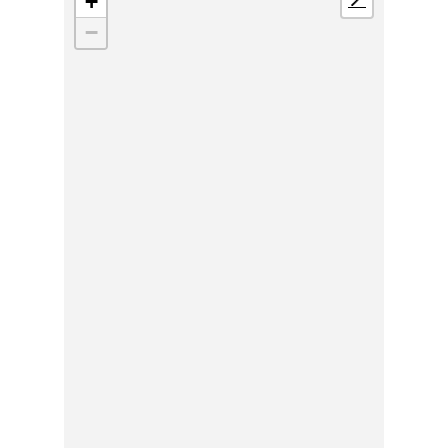
+
📍
−