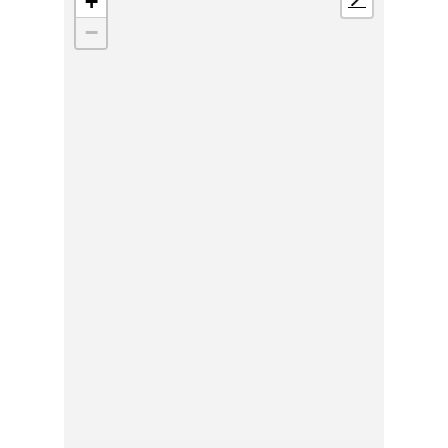
+
📍
−