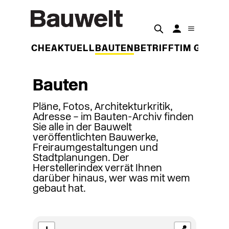
DER WOCHE
AKTUELL
BAUTEN
BETRIFFT
IM GESPR
Bauten
Pläne, Fotos, Architekturkritik,
Adresse – im Bauten-Archiv finden
Sie alle in der Bauwelt
veröffentlichten Bauwerke,
Freiraumgestaltungen und
Stadtplanungen. Der
Herstellerindex verrät Ihnen
darüber hinaus, wer was mit wem
gebaut hat.