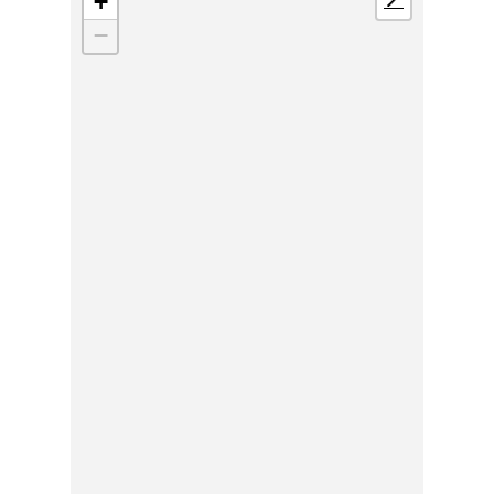
+
📍
−