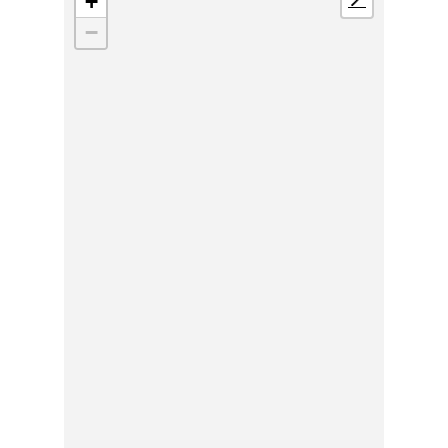
+
📍
−