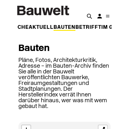
DER WOCHE
AKTUELL
BAUTEN
BETRIFFT
IM GESPR
Bauten
Pläne, Fotos, Architekturkritik,
Adresse – im Bauten-Archiv finden
Sie alle in der Bauwelt
veröffentlichten Bauwerke,
Freiraumgestaltungen und
Stadtplanungen. Der
Herstellerindex verrät Ihnen
darüber hinaus, wer was mit wem
gebaut hat.