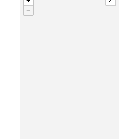
+
📍
−