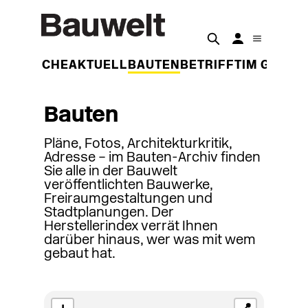
DER WOCHE
AKTUELL
BAUTEN
BETRIFFT
IM GESPR
Bauten
Pläne, Fotos, Architekturkritik,
Adresse – im Bauten-Archiv finden
Sie alle in der Bauwelt
veröffentlichten Bauwerke,
Freiraumgestaltungen und
Stadtplanungen. Der
Herstellerindex verrät Ihnen
darüber hinaus, wer was mit wem
gebaut hat.