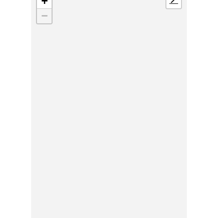
+
📍
−