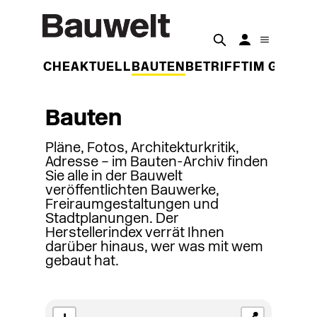
DER WOCHE
AKTUELL
BAUTEN
BETRIFFT
IM GESPR
Bauten
Pläne, Fotos, Architekturkritik,
Adresse – im Bauten-Archiv finden
Sie alle in der Bauwelt
veröffentlichten Bauwerke,
Freiraumgestaltungen und
Stadtplanungen. Der
Herstellerindex verrät Ihnen
darüber hinaus, wer was mit wem
gebaut hat.