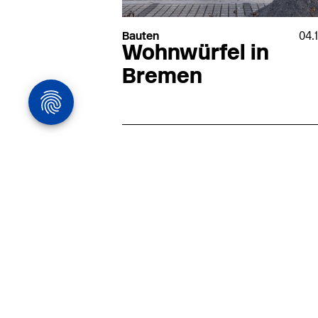
Bauten
04.
Wohnwürfel in
Bremen
Architekturstelle
in Hamburg
22.07
Architekt:in (m/w/d) für
entwurfsstarke Ausführungspla
LPH5 in Hamburg
Henke & Partner