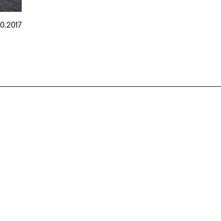
10.2017
nmarkt
.2026
in Hamburg
18.07.2026
in Ahau
Wiss. Mitarbeiter:in – Architektur und
Archi
nung
Städtebaulicher Entwurf (m/w/d)
oder
HafenCity Universität Hamburg
farwick
Wissenschaftliche Mitarbeit in
Stadtp