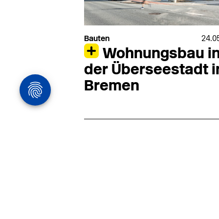
Bauten
24.0
Wohnungsbau i
der Überseestadt i
Bremen
Architekturstelle
in Hamburg
22.07
Architekt:in (m/w/d) für