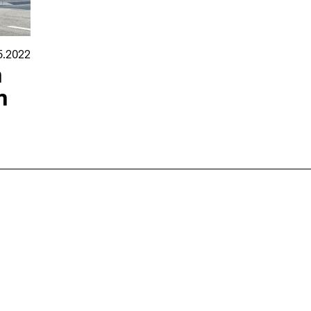
5.2022
n
n
nmarkt
.2026
in Hamburg
18.07.2026
in Ahau
Wiss. Mitarbeiter:in – Architektur und
Archi