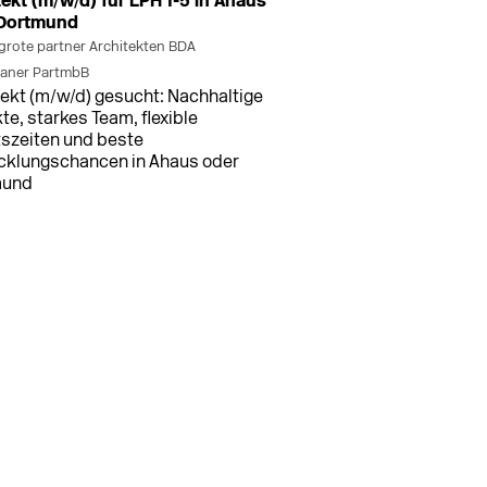
tekt (m/w/d) für LPH 1-5 in Ahaus
 Dortmund
grote partner Architekten BDA
laner PartmbB
tekt (m/w/d) gesucht: Nachhaltige
te, starkes Team, flexible
tszeiten und beste
cklungschancen in Ahaus oder
mund
ster
04.08.2026
ereichsleitung Schule -
andsmanagement (m/w/d)
haftsverband Westfalen Lippe
ereichsleitung für Instandhaltung
etrieb von Förderschulen beim
Führung und Projektmanagement
nbefristeter Anstellung nach TVöD.