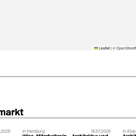
Leaflet
|
© OpenStreet
nmarkt
.2026
in Hamburg
18.07.2026
in Ahau