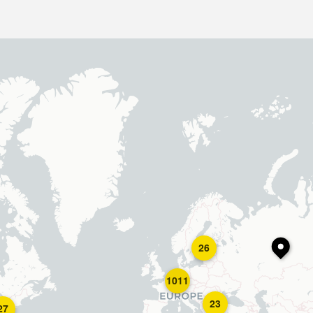
26
1011
23
27