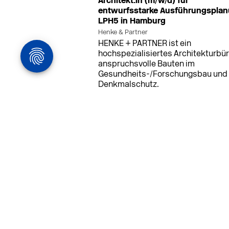
Architekt:in (m/w/d) für
entwurfsstarke Ausführungspla
LPH5 in Hamburg
Henke & Partner
HENKE + PARTNER ist ein
hochspezialisiertes Architekturbür
anspruchsvolle Bauten im
Gesundheits-/Forschungsbau und
Denkmalschutz.
MEHR
in Ahaus (+1 weiterer Standort)
14.0
Bauleiter (m/w/d) Bauüberwachun
Ahaus oder Dortmund
farwickgrote partner Architekten BDA
Stadtplaner PartmbB
Bauleiter (m/w/d) gesucht: Nachhal
Projekte, starkes Team, flexible
Arbeitszeiten und beste
Entwicklungschancen in Ahaus ode