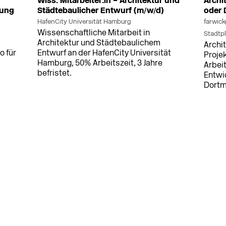
Wiss. Mitarbeiter:in – Architektur und
Archi
nung
Städtebaulicher Entwurf (m/w/d)
oder
HafenCity Universität Hamburg
farwick
Wissenschaftliche Mitarbeit in
Stadtp
Architektur und Städtebaulichem
Archi
o für
Entwurf an der HafenCity Universität
Projek
Hamburg, 50% Arbeitszeit, 3 Jahre
Arbei
befristet.
Entwi
Dort
MEHR
MEHR
7.2026
in Haltern am See
vor 7 h
in Mün
g in
Sachbearbeiter/-in (m/w/d) für den
Sachb
Bereich Straßenbau
Best
Stadt Haltern am See
Landsc
Sachbearbeiter/-in für Straßenbau bei
Sachb
der Stadt Haltern am See.
und B
tige
LWL. 
mit u
r