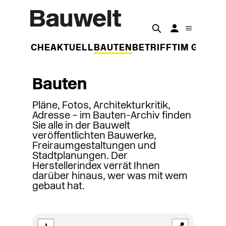
DER WOCHE
AKTUELL
BAUTEN
BETRIFFT
IM GESPR
Bauten
Pläne, Fotos, Architekturkritik,
Adresse – im Bauten-Archiv finden
Sie alle in der Bauwelt
veröffentlichten Bauwerke,
Freiraumgestaltungen und
Stadtplanungen. Der
Herstellerindex verrät Ihnen
darüber hinaus, wer was mit wem
gebaut hat.