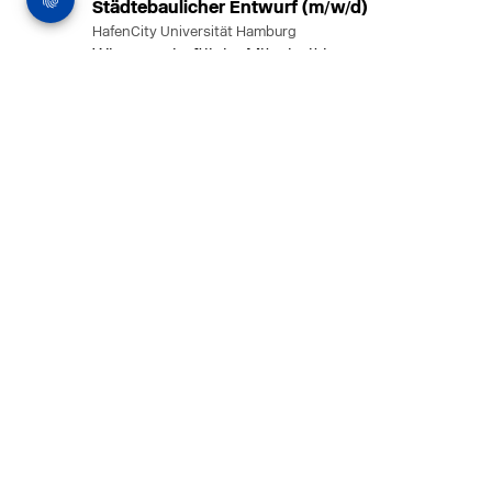
Städtebaulicher Entwurf (m/w/d)
HafenCity Universität Hamburg
Wissenschaftliche Mitarbeit in
Architektur und Städtebaulichem
Entwurf an der HafenCity Universität
Hamburg, 50% Arbeitszeit, 3 Jahre
befristet.
MEHR
in Ahaus (+1 weiterer Standort)
14.07.2026
Architekt (m/w/d) für LPH 1-5 in Ahaus
oder Dortmund
farwickgrote partner Architekten BDA
Stadtplaner PartmbB
Architekt (m/w/d) gesucht: Nachhaltige
Projekte, starkes Team, flexible
Arbeitszeiten und beste
Entwicklungschancen in Ahaus oder
Dortmund
MEHR