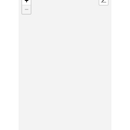
+
📍
−