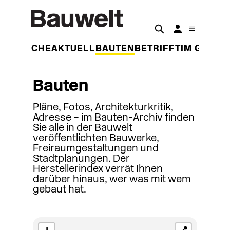
DER WOCHE
AKTUELL
BAUTEN
BETRIFFT
IM GESPR
Bauten
Pläne, Fotos, Architekturkritik,
Adresse – im Bauten-Archiv finden
Sie alle in der Bauwelt
veröffentlichten Bauwerke,
Freiraumgestaltungen und
Stadtplanungen. Der
Herstellerindex verrät Ihnen
darüber hinaus, wer was mit wem
gebaut hat.