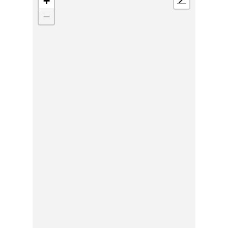
+
📍
−