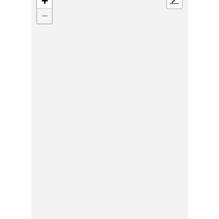
+
📍
−