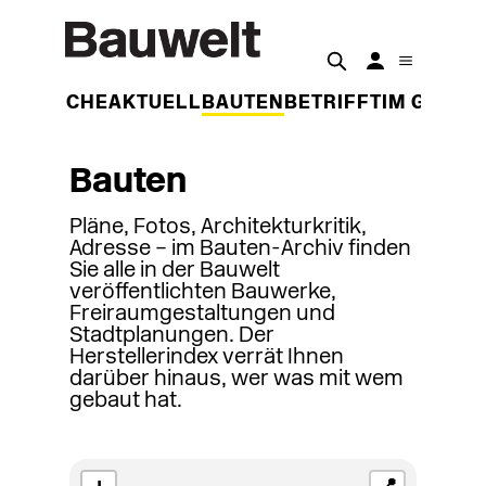
DER WOCHE
AKTUELL
BAUTEN
BETRIFFT
IM GESPR
Bauten
Pläne, Fotos, Architekturkritik,
Adresse – im Bauten-Archiv finden
Sie alle in der Bauwelt
veröffentlichten Bauwerke,
Freiraumgestaltungen und
Stadtplanungen. Der
Herstellerindex verrät Ihnen
darüber hinaus, wer was mit wem
gebaut hat.