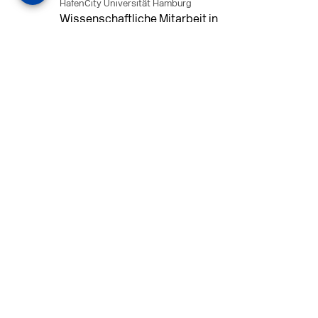
HafenCity Universität Hamburg
Wissenschaftliche Mitarbeit in
Architektur und Städtebaulichem
Entwurf an der HafenCity Universität
Hamburg, 50% Arbeitszeit, 3 Jahre
befristet.
MEHR
in Ahaus (+1 weiterer Standort)
14.07.2026
Architekt (m/w/d) für LPH 1-5 in Ahaus
oder Dortmund
farwickgrote partner Architekten BDA
Stadtplaner PartmbB
Architekt (m/w/d) gesucht: Nachhaltige
Projekte, starkes Team, flexible
Arbeitszeiten und beste
Entwicklungschancen in Ahaus oder
Dortmund
MEHR