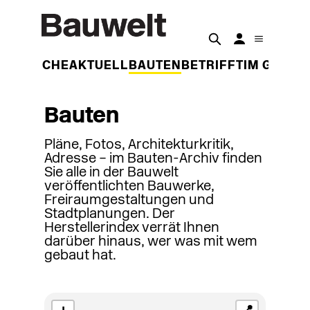
DER WOCHE
AKTUELL
BAUTEN
BETRIFFT
IM GESPR
Bauten
Pläne, Fotos, Architekturkritik,
Adresse – im Bauten-Archiv finden
Sie alle in der Bauwelt
veröffentlichten Bauwerke,
Freiraumgestaltungen und
Stadtplanungen. Der
Herstellerindex verrät Ihnen
darüber hinaus, wer was mit wem
gebaut hat.