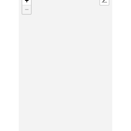
+
📍
−