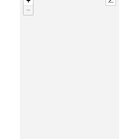
+
📍
−