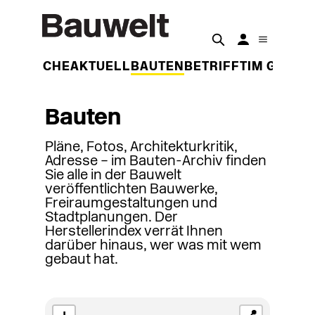
DER WOCHE
AKTUELL
BAUTEN
BETRIFFT
IM GESPR
Bauten
Pläne, Fotos, Architekturkritik,
Adresse – im Bauten-Archiv finden
Sie alle in der Bauwelt
veröffentlichten Bauwerke,
Freiraumgestaltungen und
Stadtplanungen. Der
Herstellerindex verrät Ihnen
darüber hinaus, wer was mit wem
gebaut hat.