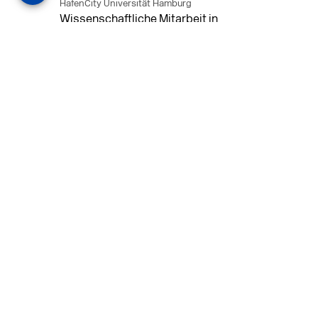
HafenCity Universität Hamburg
Wissenschaftliche Mitarbeit in
Architektur und Städtebaulichem
Entwurf an der HafenCity Universität
Hamburg, 50% Arbeitszeit, 3 Jahre
befristet.
MEHR
in Ahaus (+1 weiterer Standort)
14.07.2026
Architekt (m/w/d) für LPH 1-5 in Ahaus
oder Dortmund
farwickgrote partner Architekten BDA
Stadtplaner PartmbB
Architekt (m/w/d) gesucht: Nachhaltige
Projekte, starkes Team, flexible
Arbeitszeiten und beste
Entwicklungschancen in Ahaus oder
Dortmund
MEHR