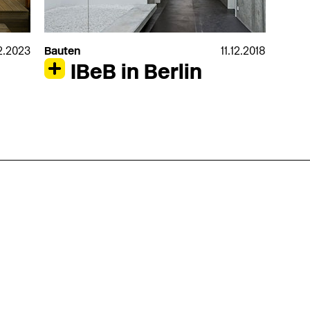
2.2023
Bauten
11.12.2018
IBeB in Berlin
nmarkt
.2026
in Hamburg
18.07.2026
in Ahau
Wiss. Mitarbeiter:in – Architektur und
Archi