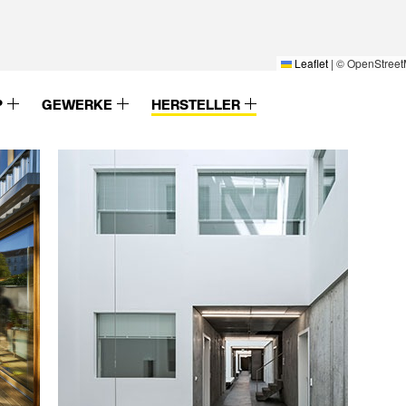
Leaflet
|
© OpenStreet
P
GEWERKE
HERSTELLER