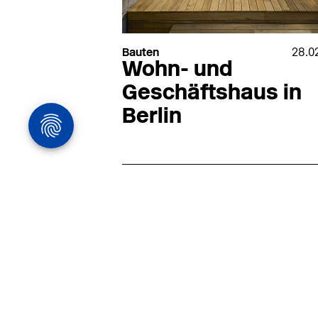
Bauten
28.0
Wohn- und
Geschäftshaus in
Berlin
Architekturstelle
in Hamburg
22.07
Architekt:in (m/w/d) für