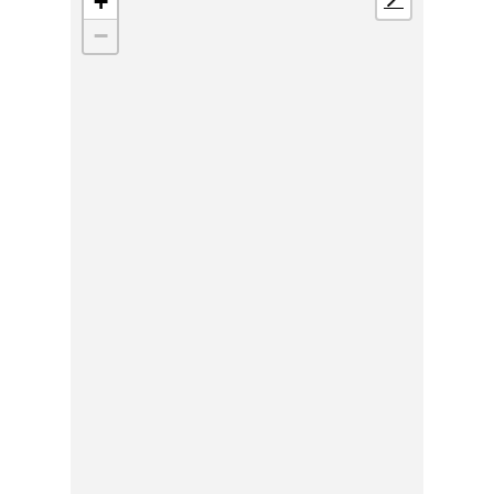
+
📍
−