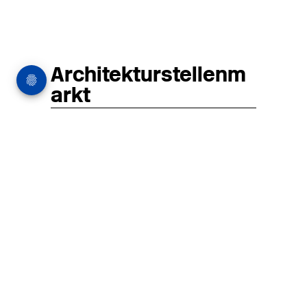
Architekturstellenm
arkt
in Hamburg
22.07.2026
Architekt:in (m/w/d) für
entwurfsstarke Ausführungsplanung
LPH5 in Hamburg
Henke & Partner
HENKE + PARTNER ist ein
hochspezialisiertes Architekturbüro für
anspruchsvolle Bauten im
Gesundheits-/Forschungsbau und
Denkmalschutz.
MEHR