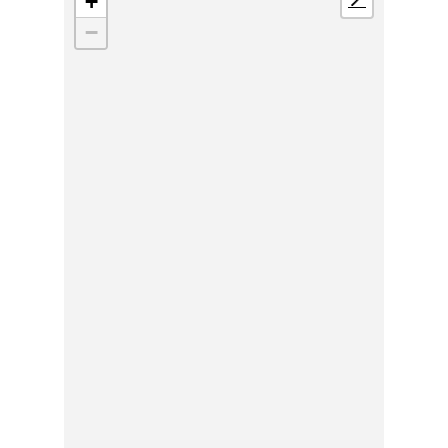
+
📍
−