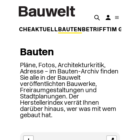
DER WOCHE
AKTUELL
BAUTEN
BETRIFFT
IM GESPR
Bauten
Pläne, Fotos, Architekturkritik,
Adresse – im Bauten-Archiv finden
Sie alle in der Bauwelt
veröffentlichten Bauwerke,
Freiraumgestaltungen und
Stadtplanungen. Der
Herstellerindex verrät Ihnen
darüber hinaus, wer was mit wem
gebaut hat.