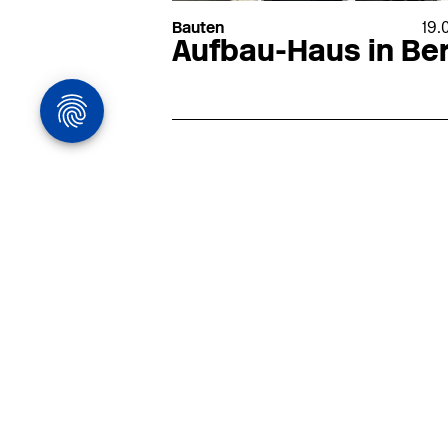
Bauten
19.
Aufbau-Haus in Ber
Architekturstelle
in Hamburg
22.07
Architekt:in (m/w/d) für
entwurfsstarke Ausführungspla
LPH5 in Hamburg
Henke & Partner
HENKE + PARTNER ist ein
hochspezialisiertes Architekturbür
anspruchsvolle Bauten im