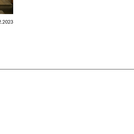
2.2023
nmarkt
.2026
in Hamburg
18.07.2026
in Ahau
Wiss. Mitarbeiter:in – Architektur und
Archi