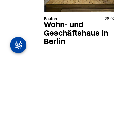
Bauten
28.0
Wohn- und
Geschäftshaus in
Berlin
Architekturstelle
in Hamburg
22.07
Architekt:in (m/w/d) für