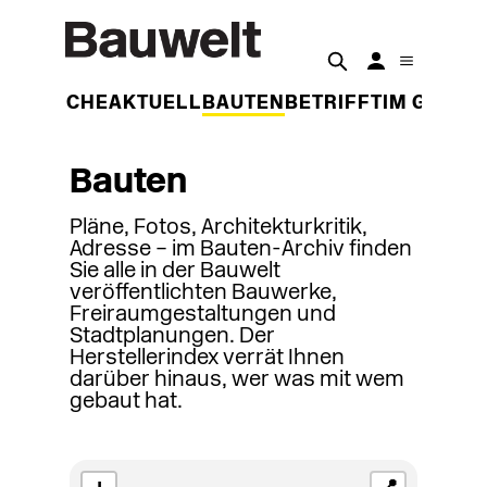
DER WOCHE
AKTUELL
BAUTEN
BETRIFFT
IM GESPR
Bauten
Pläne, Fotos, Architekturkritik,
Adresse – im Bauten-Archiv finden
Sie alle in der Bauwelt
veröffentlichten Bauwerke,
Freiraumgestaltungen und
Stadtplanungen. Der
Herstellerindex verrät Ihnen
darüber hinaus, wer was mit wem
gebaut hat.