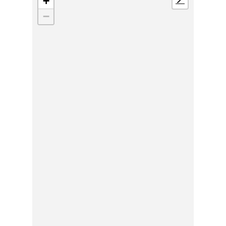
+
📍
−