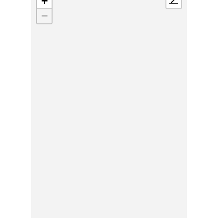
+
📍
−