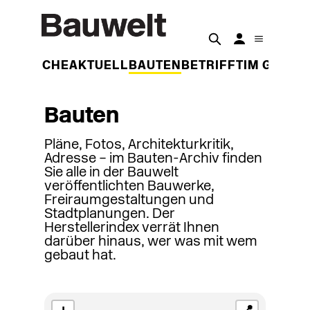
DER WOCHE
AKTUELL
BAUTEN
BETRIFFT
IM GESPR
Bauten
Pläne, Fotos, Architekturkritik,
Adresse – im Bauten-Archiv finden
Sie alle in der Bauwelt
veröffentlichten Bauwerke,
Freiraumgestaltungen und
Stadtplanungen. Der
Herstellerindex verrät Ihnen
darüber hinaus, wer was mit wem
gebaut hat.