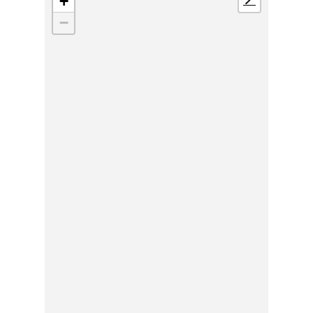
+
📍
−