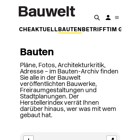
DER WOCHE
AKTUELL
BAUTEN
BETRIFFT
IM GESPR
Bauten
Pläne, Fotos, Architekturkritik,
Adresse – im Bauten-Archiv finden
Sie alle in der Bauwelt
veröffentlichten Bauwerke,
Freiraumgestaltungen und
Stadtplanungen. Der
Herstellerindex verrät Ihnen
darüber hinaus, wer was mit wem
gebaut hat.