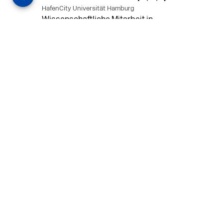
HafenCity Universität Hamburg
Wissenschaftliche Mitarbeit in
Architektur und Städtebaulichem
Entwurf an der HafenCity Universität
Hamburg, 50% Arbeitszeit, 3 Jahre
befristet.
MEHR
in Ahaus (+1 weiterer Standort)
14.07.2026
Architekt (m/w/d) für LPH 1-5 in Ahaus
oder Dortmund
farwickgrote partner Architekten BDA
Stadtplaner PartmbB
Architekt (m/w/d) gesucht: Nachhaltige
Projekte, starkes Team, flexible
Arbeitszeiten und beste
Entwicklungschancen in Ahaus oder
Dortmund
MEHR