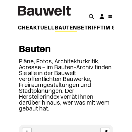
DER WOCHE
AKTUELL
BAUTEN
BETRIFFT
IM GESPR
Bauten
Pläne, Fotos, Architekturkritik,
Adresse – im Bauten-Archiv finden
Sie alle in der Bauwelt
veröffentlichten Bauwerke,
Freiraumgestaltungen und
Stadtplanungen. Der
Herstellerindex verrät Ihnen
darüber hinaus, wer was mit wem
gebaut hat.