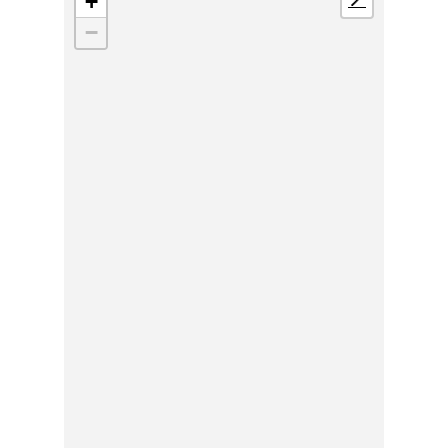
+
📍
−