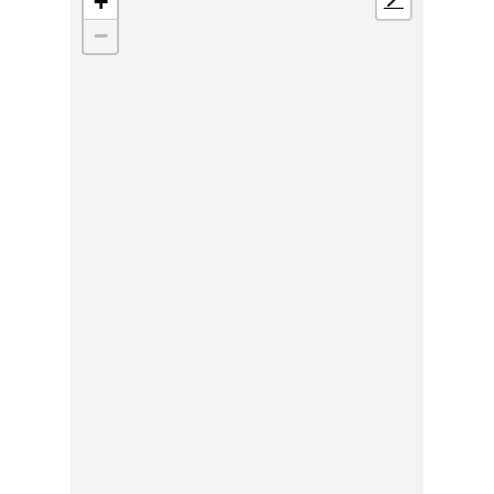
+
📍
−