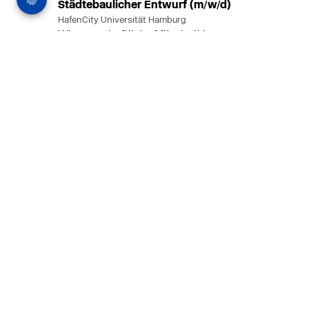
Städtebaulicher Entwurf (m/w/d)
HafenCity Universität Hamburg
Wissenschaftliche Mitarbeit in
Architektur und Städtebaulichem
Entwurf an der HafenCity Universität
Hamburg, 50% Arbeitszeit, 3 Jahre
befristet.
MEHR
in Ahaus (+1 weiterer Standort)
14.07.2026
Architekt (m/w/d) für LPH 1-5 in Ahaus
oder Dortmund
farwickgrote partner Architekten BDA
Stadtplaner PartmbB
Architekt (m/w/d) gesucht: Nachhaltige
Projekte, starkes Team, flexible
Arbeitszeiten und beste
Entwicklungschancen in Ahaus oder
Dortmund
MEHR