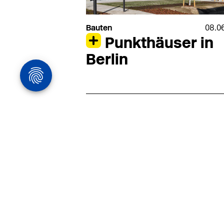
Bauten
08.0
Punkthäuser in
Berlin
Architekturstelle
in Hamburg
22.07
Architekt:in (m/w/d) für
entwurfsstarke Ausführungspla
LPH5 in Hamburg
Henke & Partner