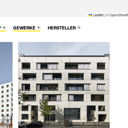
Leaflet
|
© OpenStreet
P
GEWERKE
HERSTELLER