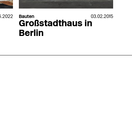
6.2022
Bauten
03.02.2015
Großstadthaus in
Berlin
nmarkt
.2026
in Hamburg
18.07.2026
in Ahau
Wiss. Mitarbeiter:in – Architektur und
Archi
nung
Städtebaulicher Entwurf (m/w/d)
oder
HafenCity Universität Hamburg
farwick