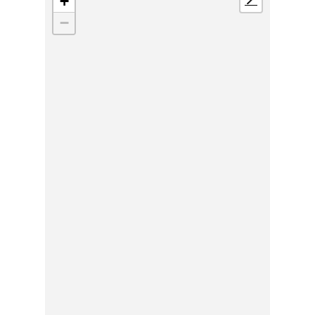
+
📍
−