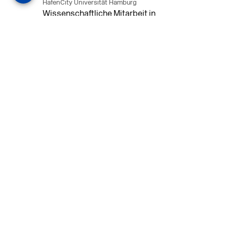
HafenCity Universität Hamburg
Wissenschaftliche Mitarbeit in
Architektur und Städtebaulichem
Entwurf an der HafenCity Universität
Hamburg, 50% Arbeitszeit, 3 Jahre
befristet.
MEHR
in Ahaus (+1 weiterer Standort)
14.07.2026
Architekt (m/w/d) für LPH 1-5 in Ahaus
oder Dortmund
farwickgrote partner Architekten BDA
Stadtplaner PartmbB
Architekt (m/w/d) gesucht: Nachhaltige
Projekte, starkes Team, flexible
Arbeitszeiten und beste
Entwicklungschancen in Ahaus oder
Dortmund
MEHR