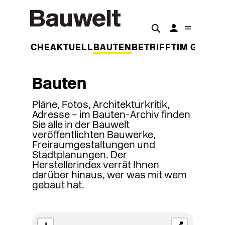
DER WOCHE
AKTUELL
BAUTEN
BETRIFFT
IM GESPR
Bauten
Pläne, Fotos, Architekturkritik,
Adresse – im Bauten-Archiv finden
Sie alle in der Bauwelt
veröffentlichten Bauwerke,
Freiraumgestaltungen und
Stadtplanungen. Der
Herstellerindex verrät Ihnen
darüber hinaus, wer was mit wem
gebaut hat.