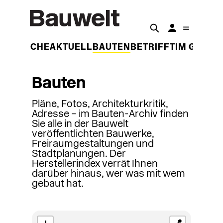
DER WOCHE
AKTUELL
BAUTEN
BETRIFFT
IM GESPR
Bauten
Pläne, Fotos, Architekturkritik,
Adresse – im Bauten-Archiv finden
Sie alle in der Bauwelt
veröffentlichten Bauwerke,
Freiraumgestaltungen und
Stadtplanungen. Der
Herstellerindex verrät Ihnen
darüber hinaus, wer was mit wem
gebaut hat.