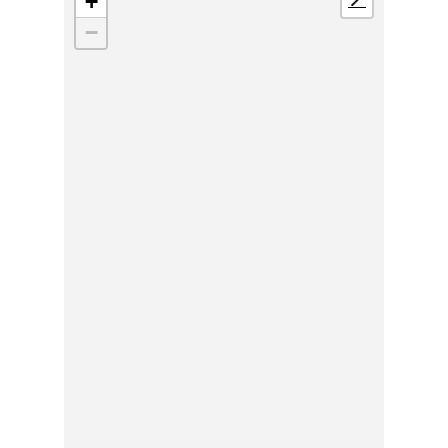
+
📍
−