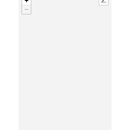
+
📍
−