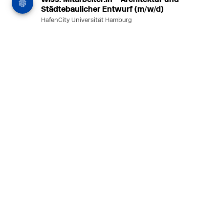
Städtebaulicher Entwurf (m/w/d)
HafenCity Universität Hamburg
Wissenschaftliche Mitarbeit in
Architektur und Städtebaulichem
Entwurf an der HafenCity Universität
Hamburg, 50% Arbeitszeit, 3 Jahre
befristet.
MEHR
in Ahaus (+1 weiterer Standort)
14.07.2026
Architekt (m/w/d) für LPH 1-5 in Ahaus
oder Dortmund
farwickgrote partner Architekten BDA
Stadtplaner PartmbB
Architekt (m/w/d) gesucht: Nachhaltige
Projekte, starkes Team, flexible
Arbeitszeiten und beste
Entwicklungschancen in Ahaus oder
Dortmund