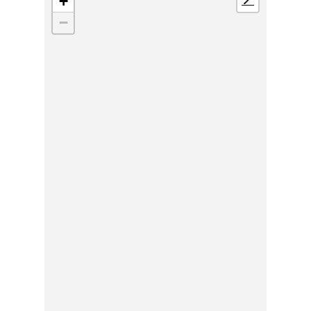
+
📍
−