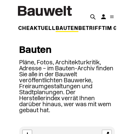
DER WOCHE
AKTUELL
BAUTEN
BETRIFFT
IM GESPR
Bauten
Pläne, Fotos, Architekturkritik,
Adresse – im Bauten-Archiv finden
Sie alle in der Bauwelt
veröffentlichten Bauwerke,
Freiraumgestaltungen und
Stadtplanungen. Der
Herstellerindex verrät Ihnen
darüber hinaus, wer was mit wem
gebaut hat.