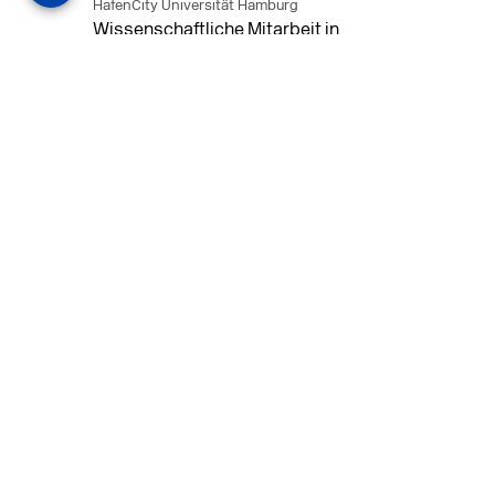
HafenCity Universität Hamburg
Wissenschaftliche Mitarbeit in
Architektur und Städtebaulichem
Entwurf an der HafenCity Universität
Hamburg, 50% Arbeitszeit, 3 Jahre
befristet.
MEHR
in Ahaus (+1 weiterer Standort)
14.07.2026
Architekt (m/w/d) für LPH 1-5 in Ahaus
oder Dortmund
farwickgrote partner Architekten BDA
Stadtplaner PartmbB
Architekt (m/w/d) gesucht: Nachhaltige
Projekte, starkes Team, flexible
Arbeitszeiten und beste
Entwicklungschancen in Ahaus oder
Dortmund
MEHR