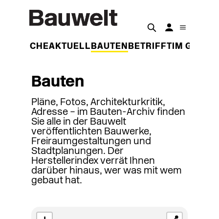
DER WOCHE
AKTUELL
BAUTEN
BETRIFFT
IM GESPR
Bauten
Pläne, Fotos, Architekturkritik,
Adresse – im Bauten-Archiv finden
Sie alle in der Bauwelt
veröffentlichten Bauwerke,
Freiraumgestaltungen und
Stadtplanungen. Der
Herstellerindex verrät Ihnen
darüber hinaus, wer was mit wem
gebaut hat.