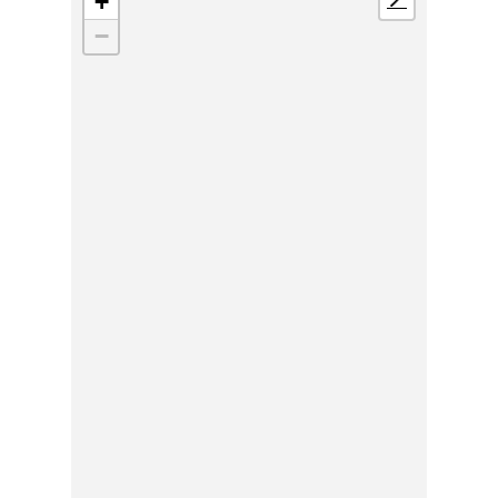
+
📍
−