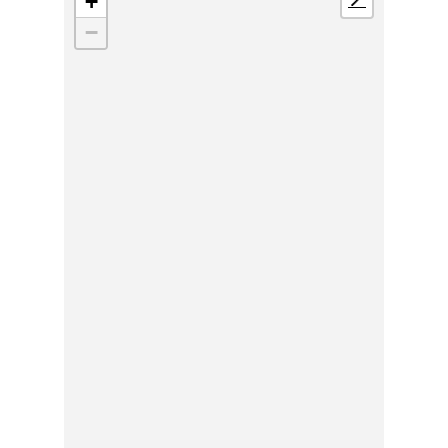
+
📍
−