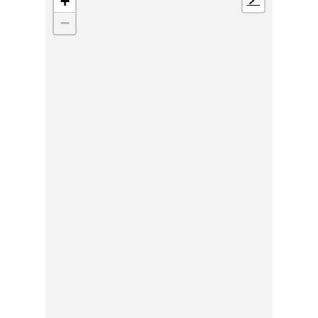
+
📍
−