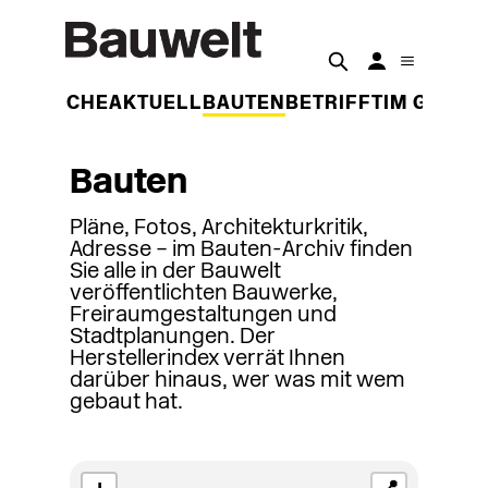
DER WOCHE
AKTUELL
BAUTEN
BETRIFFT
IM GESPR
Bauten
Pläne, Fotos, Architekturkritik,
Adresse – im Bauten-Archiv finden
Sie alle in der Bauwelt
veröffentlichten Bauwerke,
Freiraumgestaltungen und
Stadtplanungen. Der
Herstellerindex verrät Ihnen
darüber hinaus, wer was mit wem
gebaut hat.