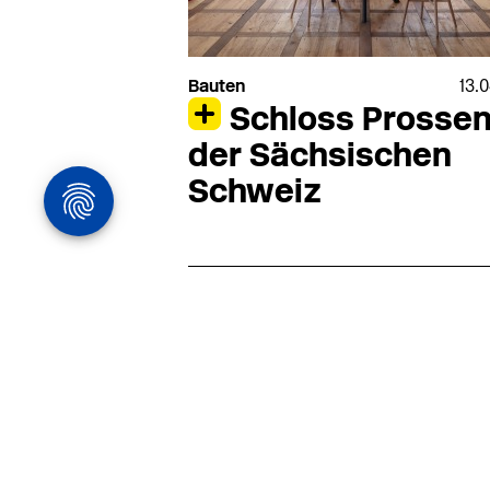
Bauten
13.
Schloss Prossen
der Sächsischen
Schweiz
Architekturstelle
in Hamburg
22.07
Architekt:in (m/w/d) für