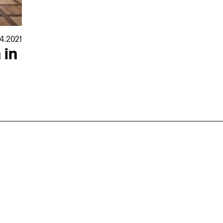
04.2021
 in
nmarkt
.2026
in Hamburg
18.07.2026
in Ahau
Wiss. Mitarbeiter:in – Architektur und
Archi