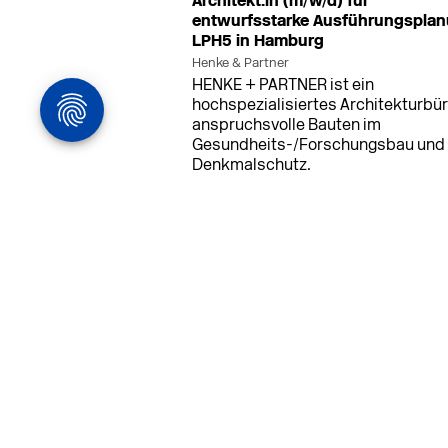
Architekt:in (m/w/d) für
entwurfsstarke Ausführungspla
LPH5 in Hamburg
Henke & Partner
HENKE + PARTNER ist ein
hochspezialisiertes Architekturbür
anspruchsvolle Bauten im
Gesundheits-/Forschungsbau und
Denkmalschutz.
MEHR
in Ahaus (+1 weiterer Standort)
14.0
Bauleiter (m/w/d) Bauüberwachun
Ahaus oder Dortmund
farwickgrote partner Architekten BDA
Stadtplaner PartmbB
Bauleiter (m/w/d) gesucht: Nachhal
Projekte, starkes Team, flexible
Arbeitszeiten und beste
Entwicklungschancen in Ahaus ode