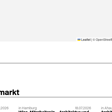
Leaflet
|
© OpenStreet
nmarkt
.2026
in Hamburg
18.07.2026
in Ahau