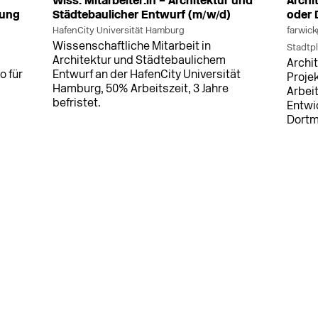
Wiss. Mitarbeiter:in – Architektur und
Archi
nung
Städtebaulicher Entwurf (m/w/d)
oder
HafenCity Universität Hamburg
farwick
Wissenschaftliche Mitarbeit in
Stadtp
Architektur und Städtebaulichem
Archi
o für
Entwurf an der HafenCity Universität
Projek
Hamburg, 50% Arbeitszeit, 3 Jahre
Arbei
befristet.
Entwi
Dort
MEHR
MEHR
7.2026
in Wiesbaden
vor 11 h
in Bre
g in
Leiter/-in des Sachgebietes
Projek
Bodenordnung und Umlegungsstelle
(m/w/
(m/w/d)
PLANU
Landeshauptstadt Wiesbaden
Projek
Leiten Sie das Sachgebiet
(m/w/d
tige
Bodenordnung und Umlegungsstelle
Arbei
der Landeshauptstadt Wiesbaden.
Potsd
r