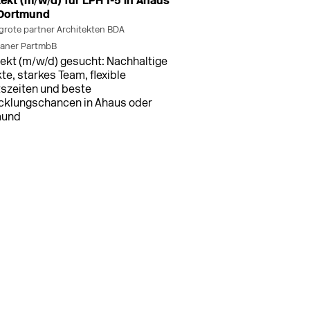
tekt (m/w/d) für LPH 1-5 in Ahaus
 Dortmund
grote partner Architekten BDA
laner PartmbB
tekt (m/w/d) gesucht: Nachhaltige
te, starkes Team, flexible
tszeiten und beste
cklungschancen in Ahaus oder
mund
men (+3 weitere Standorte)
vor 16 h
tleiter/in Architektur LP 1-9
d)
NGXGRUPPE GmbH & Co. KG
tleiter/in Architektur LP 1-9
) für große Projekte mit BIM-
tsweise in Bremen, Düsseldorf,
am und Stuttgart gesucht.