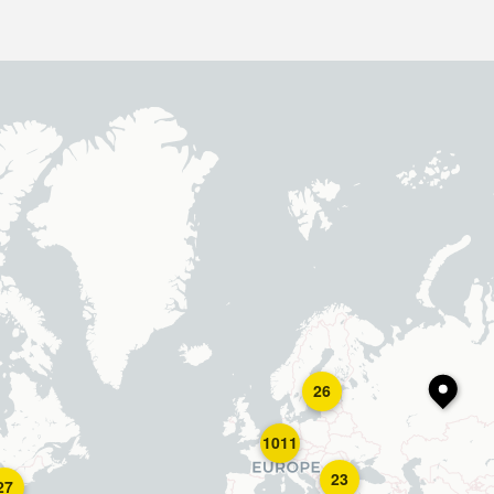
26
1011
23
27