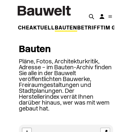
DER WOCHE
AKTUELL
BAUTEN
BETRIFFT
IM GESPR
Bauten
Pläne, Fotos, Architekturkritik,
Adresse – im Bauten-Archiv finden
Sie alle in der Bauwelt
veröffentlichten Bauwerke,
Freiraumgestaltungen und
Stadtplanungen. Der
Herstellerindex verrät Ihnen
darüber hinaus, wer was mit wem
gebaut hat.