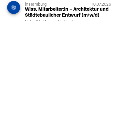
in Hamburg
18.07.2026
Wiss. Mitarbeiter:in – Architektur und
Städtebaulicher Entwurf (m/w/d)
HafenCity Universität Hamburg
Wissenschaftliche Mitarbeit in
Architektur und Städtebaulichem
Entwurf an der HafenCity Universität
Hamburg, 50% Arbeitszeit, 3 Jahre
befristet.
MEHR
in Ahaus (+1 weiterer Standort)
14.07.2026
Architekt (m/w/d) für LPH 1-5 in Ahaus
oder Dortmund
farwickgrote partner Architekten BDA
Stadtplaner PartmbB
Architekt (m/w/d) gesucht: Nachhaltige
Projekte, starkes Team, flexible
Arbeitszeiten und beste
Entwicklungschancen in Ahaus oder