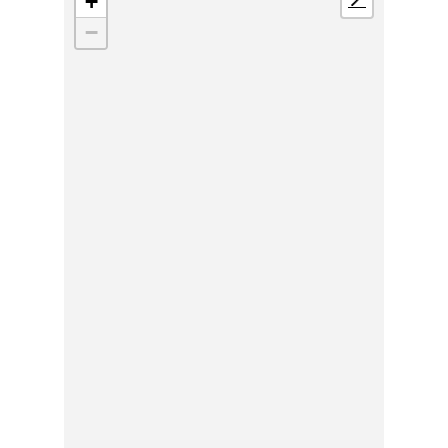
+
📍
−