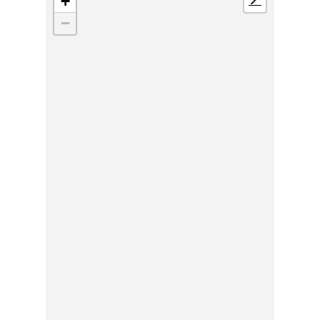
+
📍
−