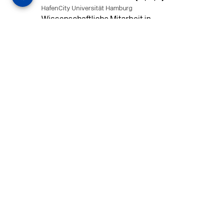
HafenCity Universität Hamburg
Wissenschaftliche Mitarbeit in
Architektur und Städtebaulichem
Entwurf an der HafenCity Universität
Hamburg, 50% Arbeitszeit, 3 Jahre
befristet.
MEHR
in Ahaus (+1 weiterer Standort)
14.07.2026
Architekt (m/w/d) für LPH 1-5 in Ahaus
oder Dortmund
farwickgrote partner Architekten BDA
Stadtplaner PartmbB
Architekt (m/w/d) gesucht: Nachhaltige
Projekte, starkes Team, flexible
Arbeitszeiten und beste
Entwicklungschancen in Ahaus oder
Dortmund
MEHR