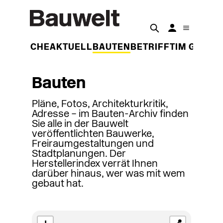
DER WOCHE
AKTUELL
BAUTEN
BETRIFFT
IM GESPR
Bauten
Pläne, Fotos, Architekturkritik,
Adresse – im Bauten-Archiv finden
Sie alle in der Bauwelt
veröffentlichten Bauwerke,
Freiraumgestaltungen und
Stadtplanungen. Der
Herstellerindex verrät Ihnen
darüber hinaus, wer was mit wem
gebaut hat.