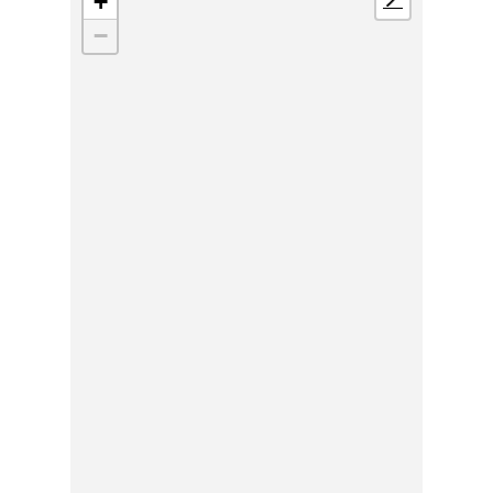
+
📍
−