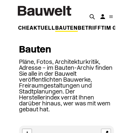
DER WOCHE
AKTUELL
BAUTEN
BETRIFFT
IM GESPR
Bauten
Pläne, Fotos, Architekturkritik,
Adresse – im Bauten-Archiv finden
Sie alle in der Bauwelt
veröffentlichten Bauwerke,
Freiraumgestaltungen und
Stadtplanungen. Der
Herstellerindex verrät Ihnen
darüber hinaus, wer was mit wem
gebaut hat.