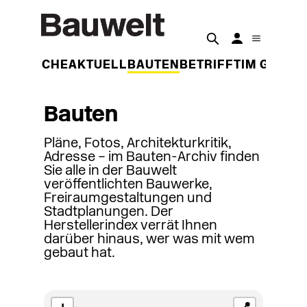
DER WOCHE
AKTUELL
BAUTEN
BETRIFFT
IM GESPR
Bauten
Pläne, Fotos, Architekturkritik,
Adresse – im Bauten-Archiv finden
Sie alle in der Bauwelt
veröffentlichten Bauwerke,
Freiraumgestaltungen und
Stadtplanungen. Der
Herstellerindex verrät Ihnen
darüber hinaus, wer was mit wem
gebaut hat.