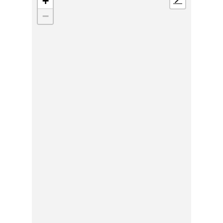
+
📍
−