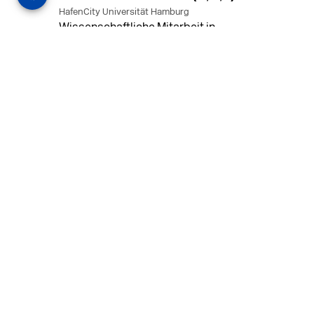
HafenCity Universität Hamburg
Wissenschaftliche Mitarbeit in
Architektur und Städtebaulichem
Entwurf an der HafenCity Universität
Hamburg, 50% Arbeitszeit, 3 Jahre
befristet.
MEHR
in Ahaus (+1 weiterer Standort)
14.07.2026
Architekt (m/w/d) für LPH 1-5 in Ahaus
oder Dortmund
farwickgrote partner Architekten BDA
Stadtplaner PartmbB
Architekt (m/w/d) gesucht: Nachhaltige
Projekte, starkes Team, flexible
Arbeitszeiten und beste
Entwicklungschancen in Ahaus oder
Dortmund
MEHR