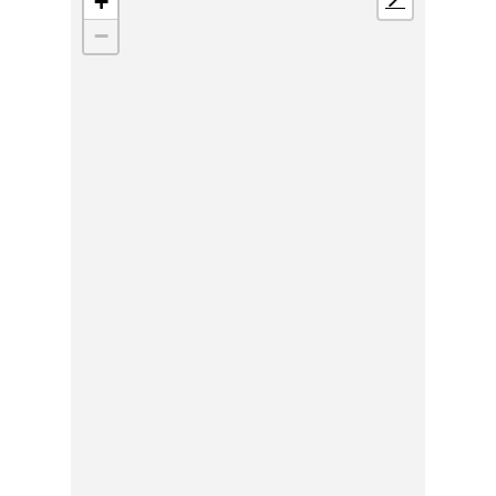
+
📍
−