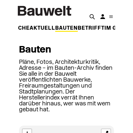
DER WOCHE
AKTUELL
BAUTEN
BETRIFFT
IM GESPR
Bauten
Pläne, Fotos, Architekturkritik,
Adresse – im Bauten-Archiv finden
Sie alle in der Bauwelt
veröffentlichten Bauwerke,
Freiraumgestaltungen und
Stadtplanungen. Der
Herstellerindex verrät Ihnen
darüber hinaus, wer was mit wem
gebaut hat.