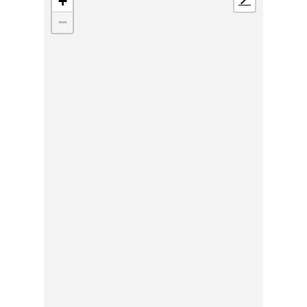
+
📍
−