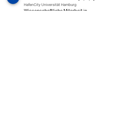
HafenCity Universität Hamburg
Wissenschaftliche Mitarbeit in
Architektur und Städtebaulichem
Entwurf an der HafenCity Universität
Hamburg, 50% Arbeitszeit, 3 Jahre
befristet.
MEHR
in Ahaus (+1 weiterer Standort)
14.07.2026
Architekt (m/w/d) für LPH 1-5 in Ahaus
oder Dortmund
farwickgrote partner Architekten BDA
Stadtplaner PartmbB
Architekt (m/w/d) gesucht: Nachhaltige
Projekte, starkes Team, flexible
Arbeitszeiten und beste
Entwicklungschancen in Ahaus oder
Dortmund
MEHR